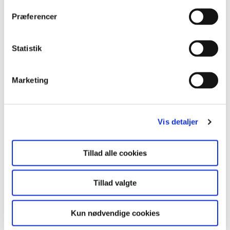
Søg i arkivet
t
Præferencer
Søg
y
k
k
Statistik
Nyhedskategorier
e
v
Marketing
a
Årstal
l
g
Vis detaljer
Måned
Tillad alle cookies
Søg
Tillad valgte
Kun nødvendige cookies