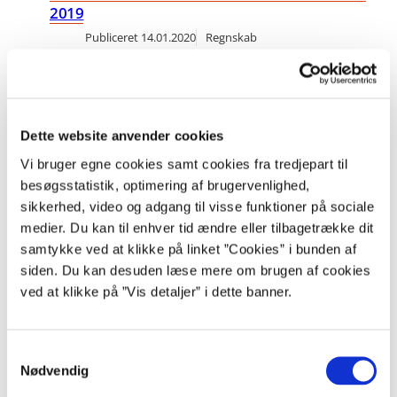
2019
Publiceret
14.01.2020
Regnskab
Information vedrørende årsafslutning
Statens administration har afholdt
Dette website anvender cookies
miniworkshop ”Byg en Robot” .
Vi bruger egne cookies samt cookies fra tredjepart til
Publiceret
10.01.2020
Robotter
besøgsstatistik, optimering af brugervenlighed,
D. 21. november 2019 afholdte Statens Administration sammen
sikkerhed, video og adgang til visse funktioner på sociale
med UiPath en miniworkshop, hvor deltagerne havde
medier. Du kan til enhver tid ændre eller tilbagetrække dit
mulighed for at bygge deres egen minirobot
samtykke ved at klikke på linket ”Cookies” i bunden af
siden. Du kan desuden læse mere om brugen af cookies
«
16
17
18
19
20
21
22
23
ved at klikke på ”Vis detaljer” i dette banner.
24
25
»
S
Nødvendig
a
m