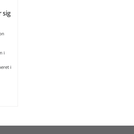
 sig
on
n i
eret i