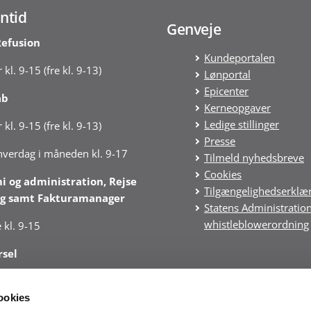
ntid
Genveje
Refusion
Kundeportalen
 kl. 9-15 (fre kl. 9-13)
Lønportal
Epicenter
ab
Kerneopgaver
Ledige stillinger
 kl. 9-15 (fre kl. 9-13)
Presse
 hverdag i måneden kl. 9-17
Tilmeld nyhedsbreve
Cookies
 og administration, Rejse
Tilgængelighedserklæ
g samt Fakturamanager
Statens Administratio
whistleblowerordning
 kl. 9-15
rsel
 kl. 10–14 (fre kl. 10-13)
ookies
ærksom på særlige