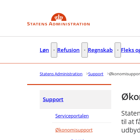
Gå til forsiden
Løn
Refusion
Regnskab
Fleks o
Løn - Flere links
Refusion - Flere links
Regnskab - F
Statens Administration
Support
Økonomisuppor
Øko
Support
Staten
Serviceportalen
til at
udbyd
Økonomisupport