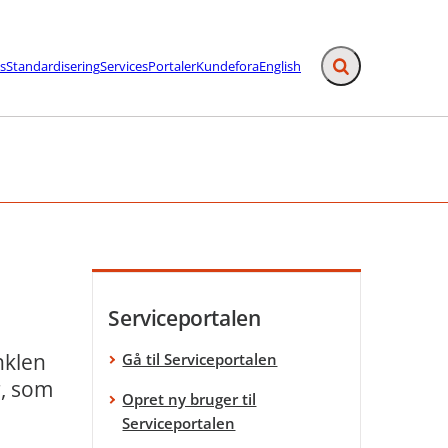
s
Standardisering
Services
Portaler
Kundefora
English
Fold søgefelt ud
afslutning - Flere links
Serviceportalen
nklen
Gå til Serviceportalen
r, som
Opret ny bruger til
Serviceportalen