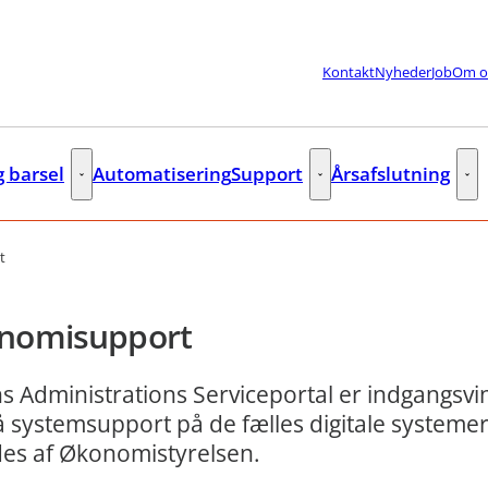
Kontakt
Nyheder
Job
Om o
g barsel
Automatisering
Support
Årsafslutning
lere links
Fleks og barsel - Flere links
Support - Flere links
Års
t
nomisupport
s Administrations Serviceportal er indgangsvi
 få systemsupport på de fælles digitale systeme
es af Økonomistyrelsen.