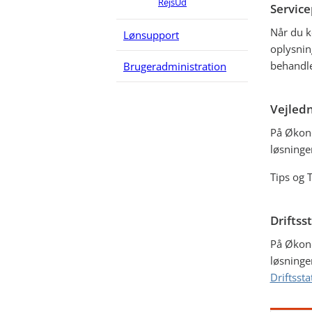
RejsUd
Service
Når du k
Lønsupport
oplysnin
behandle
Brugeradministration
Vejled
På Økono
løsninge
Tips og T
Driftss
På Økono
løsninge
Driftssta