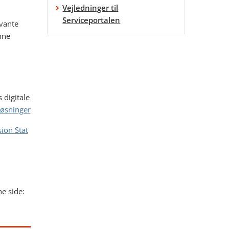
Vejledninger til
Serviceportalen
evante
nne
 digitale
Løsninger
sion Stat
e side: