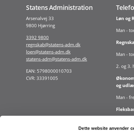
Statens Administration
Telefo
Arsenalvej 33
Løn og 
9800 Hjørring
Man - tor
3392 9800
Regnsk
regnskab@statens-adm.dk
loen@statens-adm.dk
Man - tor
statens-adm@statens-adm.dk
2. og 3.
EAN: 5798000010703
CVR: 33391005
Økonomi
og udlæ
Man - fre
Fleksba
Man - tor
Dette website anvender c
Vær opm