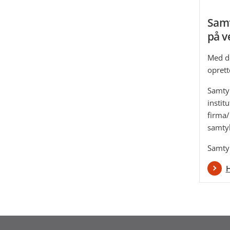
Samt
på v
Med de
oprett
Samtyk
instit
firma/
samty
Samtyk
H