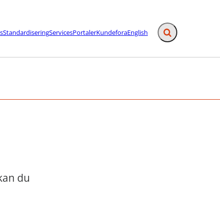
s
Standardisering
Services
Portaler
Kundefora
English
Fold søgefelt ud
afslutning - Flere links
 kan du