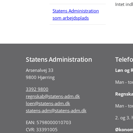
Intet ind
Statens Administration
som arbejdsplads
Statens Administration
Telefo
Arsenalvej 33
Løn og 
9800 Hjørring
Man - tor
3392 9800
Regnsk
regnskab@statens-adm.dk
loen@statens-adm.dk
Man - tor
statens-adm@statens-adm.dk
2. og 3.
EAN: 5798000010703
CVR: 33391005
Økonomi