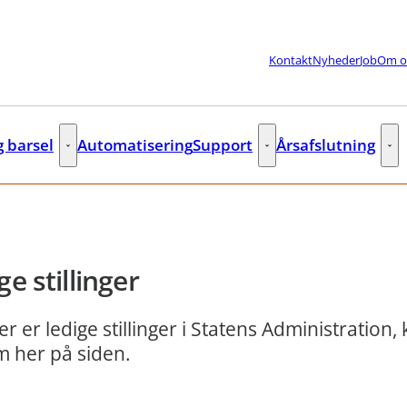
Kontakt
Nyheder
Job
Om o
g barsel
Automatisering
Support
Årsafslutning
lere links
Fleks og barsel - Flere links
Support - Flere links
Års
ge stillinger
er er ledige stillinger i Statens Administration,
m her på siden.