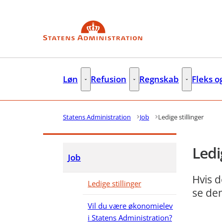
Gå til forsiden
Løn
Refusion
Regnskab
Fleks o
Løn - Flere links
Refusion - Flere links
Regnskab - F
Statens Administration
Job
Ledige stillinger
Ledi
Job
Hvis d
Ledige stillinger
se de
Vil du være økonomielev
i Statens Administration?