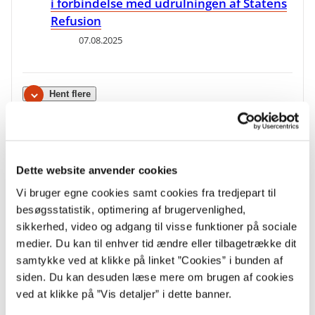
i forbindelse med udrulningen af Statens
Refusion
07.08.2025
Hent flere
Dette website anvender cookies
Vi bruger egne cookies samt cookies fra tredjepart til
besøgsstatistik, optimering af brugervenlighed,
sikkerhed, video og adgang til visse funktioner på sociale
medier. Du kan til enhver tid ændre eller tilbagetrække dit
Find fristerne for refusion
samtykke ved at klikke på linket ”Cookies” i bunden af
siden. Du kan desuden læse mere om brugen af cookies
Se de vigtige frister for søgning af refusion indenfor forskellige
ved at klikke på ”Vis detaljer” i dette banner.
områder, som bl.a. omfatter sygdom, fleksjob, barsel m.v.