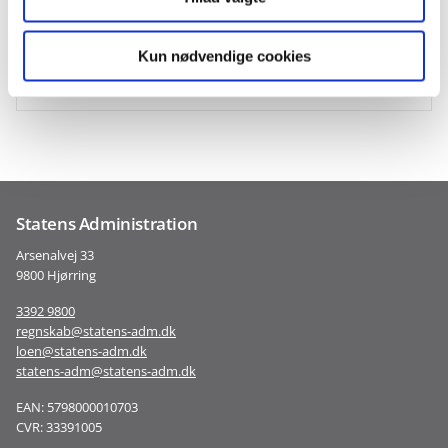
Her kan du få et overblik refusionstyper, hvad de dækker over
og hvem der har myndighedsansvaret.
Kun nødvendige cookies
Overblik over udbetalingsmyndighederne
Statens Administration
Arsenalvej 33
9800 Hjørring
3392 9800
regnskab@statens-adm.dk
loen@statens-adm.dk
statens-adm@statens-adm.dk
EAN: 5798000010703
CVR: 33391005