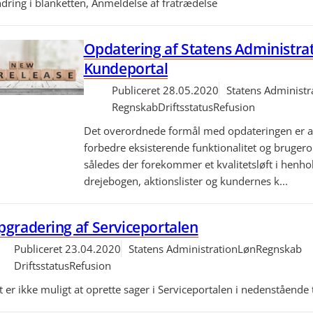
dring i blanketten, Anmeldelse af fratrædelse
Opdatering af Statens Administra
Kundeportal
Publiceret
28.05.2020
Statens Administr
Regnskab
Driftsstatus
Refusion
Det overordnede formål med opdateringen er a
forbedre eksisterende funktionalitet og brugero
således der forekommer et kvalitetsløft i henhol
drejebogen, aktionslister og kundernes k...
gradering af Serviceportalen
Publiceret
23.04.2020
Statens Administration
Løn
Regnskab
Driftsstatus
Refusion
 er ikke muligt at oprette sager i Serviceportalen i nedenstående