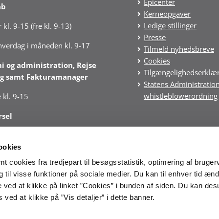
Epicenter
ab
Kerneopgaver
Ledige stillinger
 kl. 9-15 (fre kl. 9-13)
Presse
 hverdag i måneden kl. 9-17
Tilmeld nyhedsbreve
Cookies
 og administration, Rejse
Tilgængelighedserklæ
g samt Fakturamanager
Statens Administratio
whistleblowerordning
 kl. 9-15
rsel
 kl. 10–14 (fre kl. 10-13)
ookies
ærksom på særlige
 cookies fra tredjepart til besøgsstatistik, optimering af bruger
ider for Regnskab under
til visse funktioner på sociale medier. Du kan til enhver tid ænd
tningen
 ved at klikke på linket ”Cookies” i bunden af siden. Du kan de
ved at klikke på ”Vis detaljer” i dette banner.