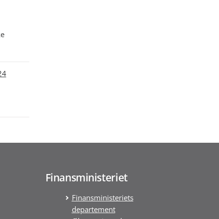
ke
24
Finansministeriet
Finansministeriets
departement