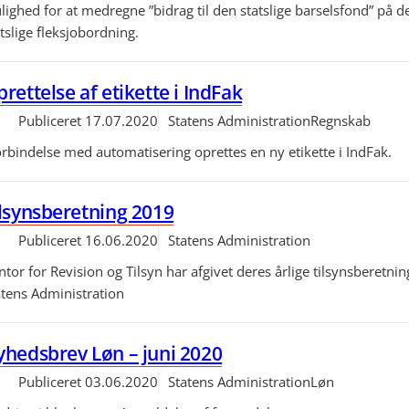
lighed for at medregne ”bidrag til den statslige barselsfond” på d
tslige fleksjobordning.
rettelse af etikette i IndFak
Publiceret
17.07.2020
Statens Administration
Regnskab
orbindelse med automatisering oprettes en ny etikette i IndFak.
lsynsberetning 2019
Publiceret
16.06.2020
Statens Administration
tor for Revision og Tilsyn har afgivet deres årlige tilsynsberetning
atens Administration
hedsbrev Løn – juni 2020
Publiceret
03.06.2020
Statens Administration
Løn