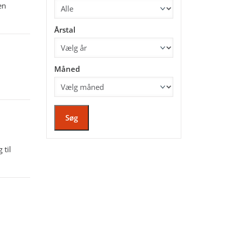
en
Årstal
Måned
Søg
 til