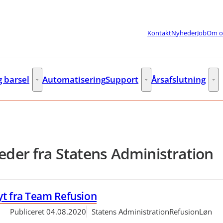
Kontakt
Nyheder
Job
Om o
g barsel
Automatisering
Support
Årsafslutning
lere links
Fleks og barsel - Flere links
Support - Flere links
Års
der fra Statens Administration
t fra Team Refusion
Publiceret
04.08.2020
Statens Administration
Refusion
Løn