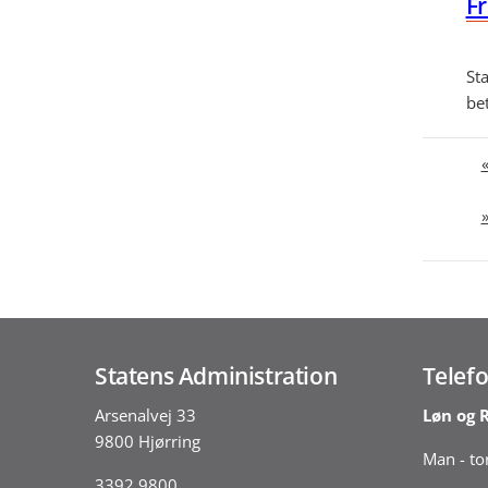
Fr
St
bet
Statens Administration
Telefo
Arsenalvej 33
Løn og 
9800 Hjørring
Man - tor
3392 9800