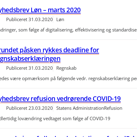
yhedsbrev Løn – marts 2020
Publiceret
31.03.2020
Løn
ringer, som følge af digitalisering, effektivisering og standardise
undet påsken rykkes deadline for
egnskabserklæringen
Publiceret
31.03.2020
Regnskab
bedes være opmærksom på følgende vedr. regnskabserklæring per
yhedsbrev refusion vedrørende COVID-19
Publiceret
23.03.2020
Statens Administration
Refusion
dlertidig lovændring vedtaget som følge af COVID-19