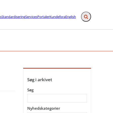
s
Standardisering
Services
Portaler
Kundefora
English
Fold søgefelt ud
afslutning - Flere links
Søg i arkivet
Søg
Nyhedskategorier