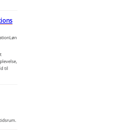
tions
ation
Løn
t
plevelse,
d til
 tidsrum.