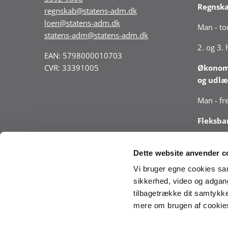
Regnsk
regnskab@statens-adm.dk
loen@statens-adm.dk
Man - tor
statens-adm@statens-adm.dk
2. og 3.
EAN: 5798000010703
CVR: 33391005
Økonomi
og udlæ
Man - fre
Fleksba
Man - tor
Dette website anvender c
Vær opm
Vi bruger egne cookies samt
telefont
sikkerhed, video og adgang 
årsafslu
tilbagetrække dit samtykke
mere om brugen af cookies 