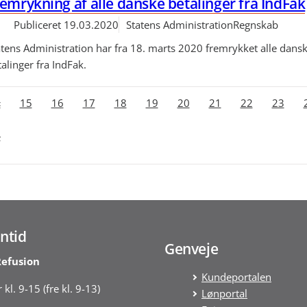
emrykning af alle danske betalinger fra IndFak
Publiceret
19.03.2020
Statens Administration
Regnskab
atens Administration har fra 18. marts 2020 fremrykket alle dans
alinger fra IndFak.
«
15
16
17
18
19
20
21
22
23
»
ntid
Genveje
Refusion
Kundeportalen
 kl. 9-15 (fre kl. 9-13)
Lønportal