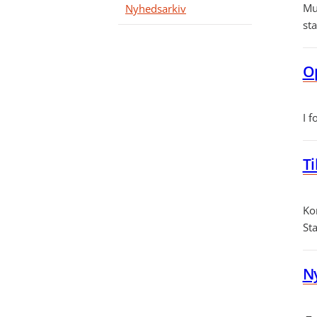
Mu
Nyhedsarkiv
sta
Op
I f
Ti
Kon
St
Ny