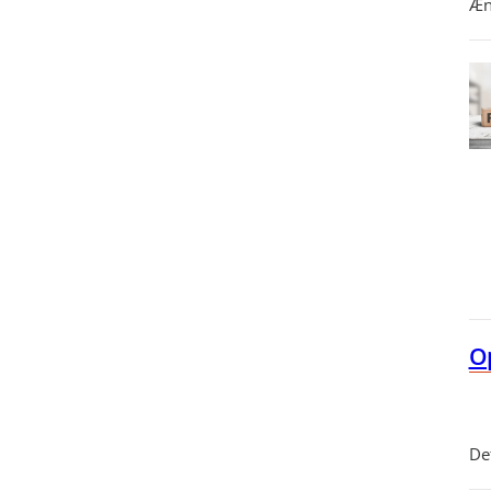
Æn
Op
Det