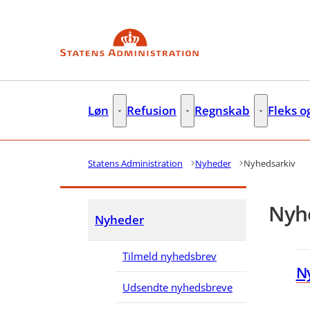
Gå til forsiden
Løn
Refusion
Regnskab
Fleks o
Løn - Flere links
Refusion - Flere links
Regnskab - F
Statens Administration
Nyheder
Nyhedsarkiv
Nyhe
Nyheder
Tilmeld nyhedsbrev
Ny
Udsendte nyhedsbreve