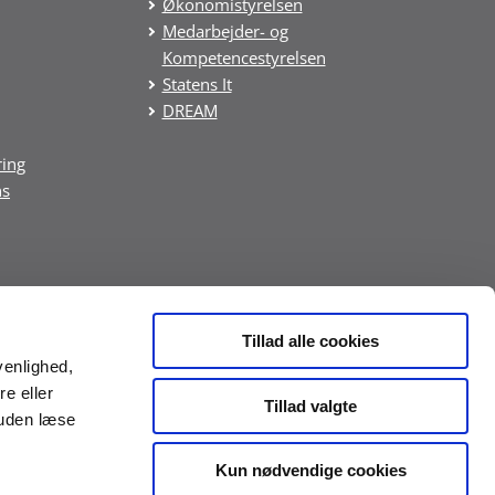
Økonomistyrelsen
Medarbejder- og
Kompetencestyrelsen
Statens It
DREAM
ring
ns
Tillad alle cookies
venlighed,
re eller
Tillad valgte
suden læse
Kun nødvendige cookies