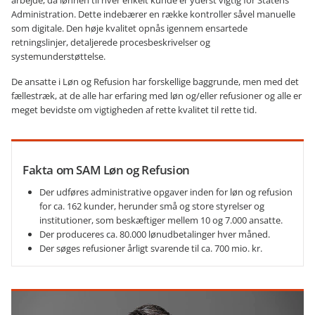
arbejde, da lønnen til hver enkelt kunde er yderst vigtig for Statens
Administration. Dette indebærer en række kontroller såvel manuelle
som digitale. Den høje kvalitet opnås igennem ensartede
retningslinjer, detaljerede procesbeskrivelser og
systemunderstøttelse.
De ansatte i Løn og Refusion har forskellige baggrunde, men med det
fællestræk, at de alle har erfaring med løn og/eller refusioner og alle er
meget bevidste om vigtigheden af rette kvalitet til rette tid.
Fakta om SAM Løn og Refusion
Der udføres administrative opgaver inden for løn og refusion
for ca. 162 kunder, herunder små og store styrelser og
institutioner, som beskæftiger mellem 10 og 7.000 ansatte.
Der produceres ca. 80.000 lønudbetalinger hver måned.
Der søges refusioner årligt svarende til ca. 700 mio. kr.