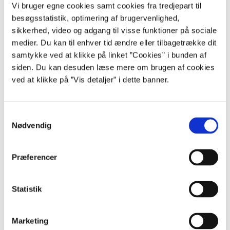
2018 - 2019: Service Delivery Manager Global IT, Vestas
Vi bruger egne cookies samt cookies fra tredjepart til
besøgsstatistik, optimering af brugervenlighed,
2012 - 2018: Business Line Director, Head of Business unit, KMD
sikkerhed, video og adgang til visse funktioner på sociale
2011 - 2012: Customer Service Manager, Jyske Finans
medier. Du kan til enhver tid ændre eller tilbagetrække dit
samtykke ved at klikke på linket ”Cookies” i bunden af
2008 - 2011: Kundeservicechef, Bredbånd Nord
siden. Du kan desuden læse mere om brugen af cookies
2007 - 2008: Privatkundeansvarlig, Business Development,
ved at klikke på ”Vis detaljer” i dette banner.
Centrica
2002 - 2007: Produktchef og konsulent i Strategi og
S
forretningsudvikling, Telenor
Nødvendig
a
m
Uddannelsesbaggrund
t
Præferencer
2012: HD Organisation og ledelse, Aalborg Universitet
y
k
2001: Cand. mag. i kommunikation, Aalborg Universitet
k
Statistik
e
Kontaktoplysninger
v
Marketing
a
sorped@statens-adm.dk