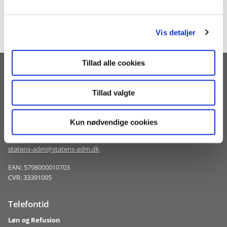
2212 0121
l
g
Vis detaljer
Tillad alle cookies
Statens Administration
Arsenalvej 33
Tillad valgte
9800 Hjørring
3392 9800
Kun nødvendige cookies
regnskab@statens-adm.dk
loen@statens-adm.dk
statens-adm@statens-adm.dk
EAN: 5798000010703
CVR: 33391005
Telefontid
Løn og Refusion