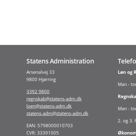
Regnskabserklæringen anvendes i forbindelse 
anvender regnskabserklæring i forbindelse me
Statens Administration
Telefo
Arsenalvej 33
Løn og 
9800 Hjørring
Man - tor
3392 9800
Regnsk
regnskab@statens-adm.dk
loen@statens-adm.dk
Man - tor
statens-adm@statens-adm.dk
2. og 3.
EAN: 5798000010703
CVR: 33391005
Økonomi