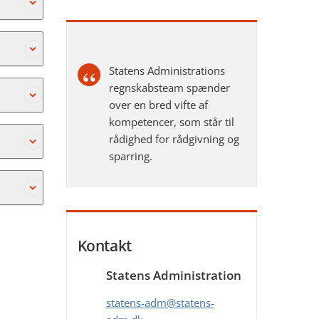
l
Statens Administrations
regnskabsteam spænder
e
over en bred vifte af
an søges
kompetencer, som står til
rådighed for rådgivning og
sparring.
Kontakt
 er
Statens Administration
retur til
statens-adm@statens-
dling.