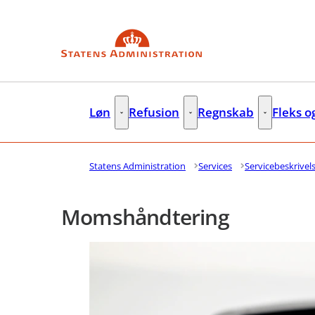
Gå til forsiden
Løn
Refusion
Regnskab
Fleks o
Løn - Flere links
Refusion - Flere links
Regnskab - F
Statens Administration
Services
Servicebeskrivel
Momshåndtering