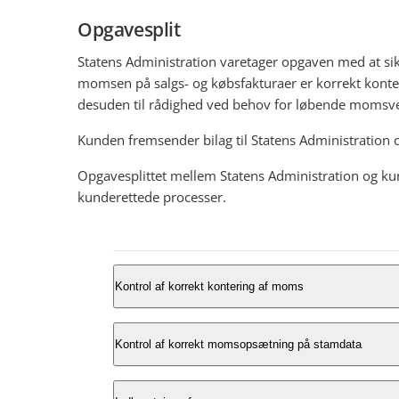
Opgavesplit
Statens Administration varetager opgaven med at sik
momsen på salgs- og købsfakturaer er korrekt kontere
desuden til rådighed ved behov for løbende momsve
Kunden fremsender bilag til Statens Administration
Opgavesplittet mellem Statens Administration og ku
kunderettede processer.
Kontrol af korrekt kontering af moms
På momsområdet fremsender kunden bilag og Sta
Kontrol af korrekt momsopsætning på stamdata
efter kundens anvisning.
Kunden sikrer korrekt momsopsætning, mens St