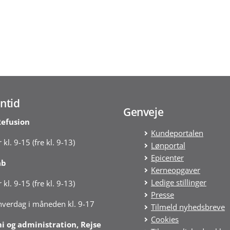
med den periodevise regn­skabsaflæggelse, ligesom Rigsrevision
d den løbende revision.
ntid
Genveje
Refusion
Kundeportalen
 kl. 9-15 (fre kl. 9-13)
Lønportal
Epicenter
ab
Kerneopgaver
Ledige stillinger
 kl. 9-15 (fre kl. 9-13)
Presse
 hverdag i måneden kl. 9-17
Tilmeld nyhedsbreve
Cookies
 og administration, Rejse