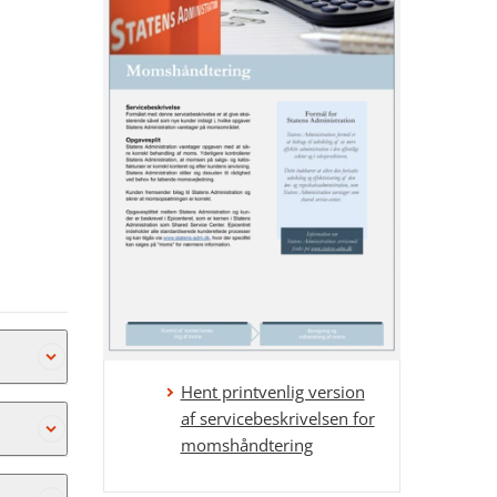
Hent printvenlig version
af servicebeskrivelsen for
regler og
momshåndtering
 gældende