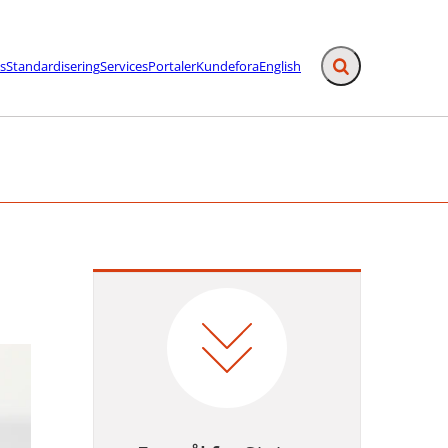
s
Standardisering
Services
Portaler
Kundefora
English
Fold søgefelt ud
afslutning - Flere links