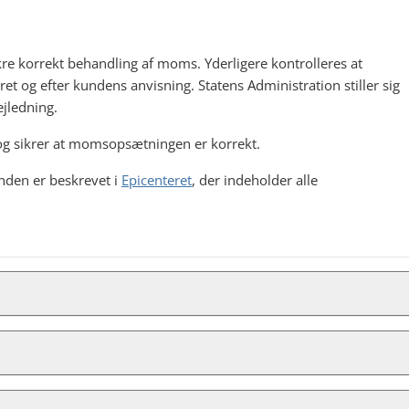
re korrekt behandling af moms. Yderligere kontrolleres at
t og efter kundens anvisning. Statens Administration stiller sig
jledning.
 og sikrer at momsopsætningen er korrekt.
nden er beskrevet i
Epicenteret
, der indeholder alle
tens Administration sikrer, at der er konteret efter gældende 
atens Administration sikrer, at opsætningen er foretaget efter