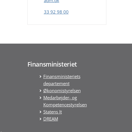
adm.dk
en
33 92 98 00
Finansministeriet
Finansministeriets
departement
Økonomistyrelsen
Medarbejder- og
Kompetencestyrelsen
Statens It
DREAM