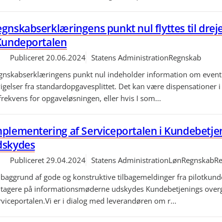
gnskabserklæringens punkt nul flyttes til dre
 Kundeportalen
Publiceret
20.06.2024
Statens Administration
Regnskab
gnskabserklæringens punkt nul indeholder information om event
vigelser fra standardopgavesplittet. Det kan være dispensationer i
 frekvens for opgaveløsningen, eller hvis I som...
plementering af Serviceportalen i Kundebetje
dskydes
Publiceret
29.04.2024
Statens Administration
Løn
Regnskab
Re
 baggrund af gode og konstruktive tilbagemeldinger fra pilotkund
ltagere på informationsmøderne udskydes Kundebetjenings overg
rviceportalen.Vi er i dialog med leverandøren om r...