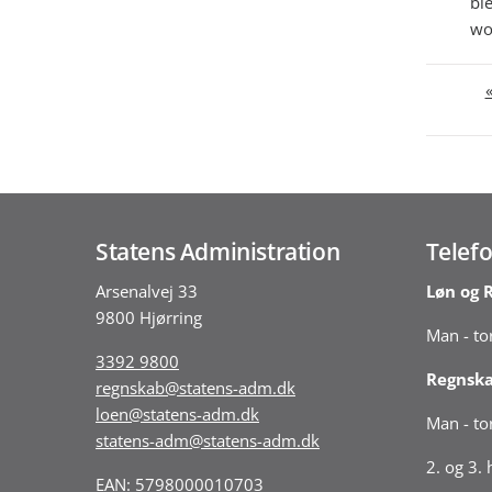
bl
wo
Statens Administration
Telefo
Arsenalvej 33
Løn og 
9800 Hjørring
Man - tor
3392 9800
Regnsk
regnskab@statens-adm.dk
loen@statens-adm.dk
Man - tor
statens-adm@statens-adm.dk
2. og 3.
EAN: 5798000010703