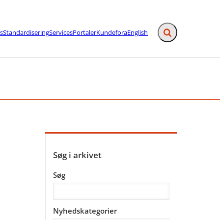
s
Standardisering
Services
Portaler
Kundefora
English
Fold søgefelt ud
afslutning - Flere links
Søg i arkivet
Søg
Nyhedskategorier