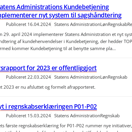
tatens Administrations Kundebetjening
plementerer nyt system til sagshåndtering
Publiceret
16.04.2024
Statens Administration
Løn
Regnskab
Re
n 29. april 2024 implementerer Statens Administration et nyt syst
ndtering af kundehenvendelser i Kundebetjening, der hedder TOP
rmed kommer Kundebetjening til at benytte samme pla...
srapport for 2023 er offentliggjort
Publiceret
22.03.2024
Statens Administration
Løn
Regnskab
t 2023 er nu afsluttet og formelt afrapporteret.
yt i regnskabserklæringen P01-P02
Publiceret
15.03.2024
Statens Administration
Regnskab
ets første regnskabserklæring for P01-P02 rummer nye initiativer