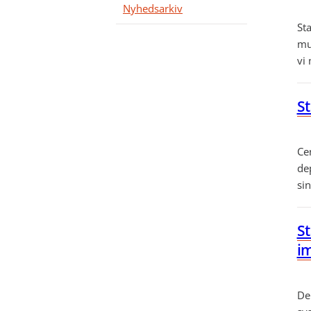
Nyhedsarkiv
Sta
mul
vi 
St
Cen
de
sin
S
im
De