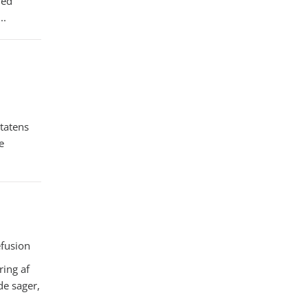
med
..
tatens
e
fusion
ring af
de sager,