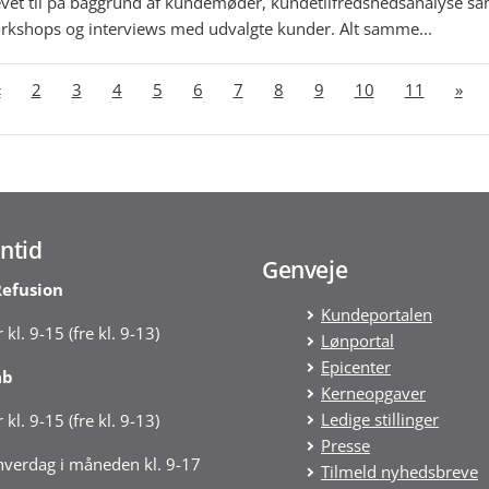
evet til på baggrund af kundemøder, kundetilfredshedsanalyse sa
rkshops og interviews med udvalgte kunder. Alt samme...
«
2
3
4
5
6
7
8
9
10
11
»
ntid
Genveje
Refusion
Kundeportalen
 kl. 9-15 (fre kl. 9-13)
Lønportal
Epicenter
ab
Kerneopgaver
Ledige stillinger
 kl. 9-15 (fre kl. 9-13)
Presse
 hverdag i måneden kl. 9-17
Tilmeld nyhedsbreve