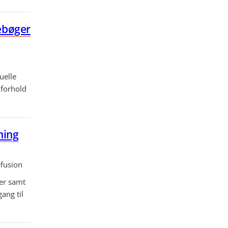
jebøger
uelle
 forhold
ning
fusion
er samt
ang til