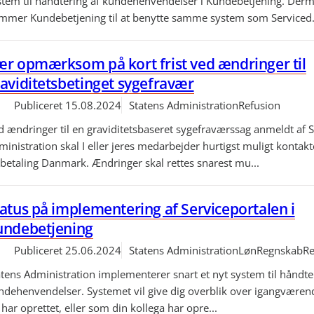
stem til håndtering af kundehenvendelser i Kundebetjening. Der
mmer Kundebetjening til at benytte samme system som Serviced.
r opmærksom på kort frist ved ændringer til
aviditetsbetinget sygefravær
Publiceret
15.08.2024
Statens Administration
Refusion
d ændringer til en graviditetsbaseret sygefraværssag anmeldt af S
inistration skal I eller jeres medarbejder hurtigst muligt kontakt
betaling Danmark. Ændringer skal rettes snarest mu...
atus på implementering af Serviceportalen i
undebetjening
Publiceret
25.06.2024
Statens Administration
Løn
Regnskab
Re
atens Administration implementerer snart et nyt system til håndte
ndehenvendelser. Systemet vil give dig overblik over igangværen
har oprettet, eller som din kollega har opre...