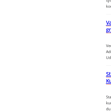
sy
ko
Væ
gr
Ve
Adm
Ud
St
K
St
ku
du 