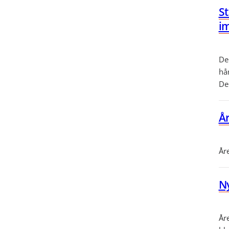
S
im
De
hå
De
År
Åre
N
År