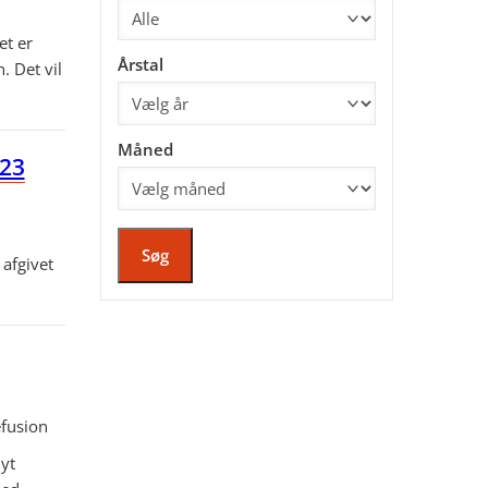
et er
Årstal
. Det vil
Måned
023
Søg
afgivet
fusion
yt