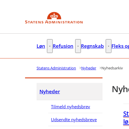
Gå til forsiden
Løn
Refusion
Regnskab
Fleks o
Løn - Flere links
Refusion - Flere links
Regnskab - F
Statens Administration
Nyheder
Nyhedsarkiv
Nyhe
Nyheder
Tilmeld nyhedsbrev
St
Udsendte nyhedsbreve
l