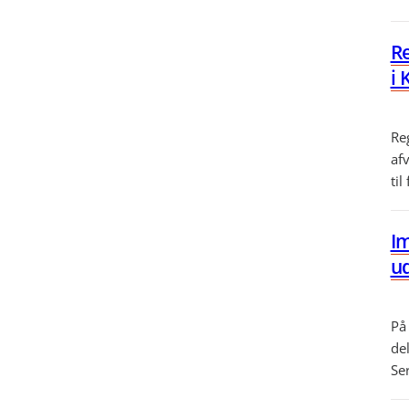
Re
i
Re
af
til
Im
u
På
de
Se