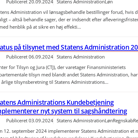
Publiceret
20.09.2024
Statens Administration
Løn
tens Administration vil lønsagsbehandle bestillinger forud, hvis d
igt – altså behandle sager, der er indsendt efter afleveringsfristen
med henblik på at sikre en høj effekti...
atus på tilsynet med Statens Administration 2
Publiceret
06.09.2024
Statens Administration
ter for Tilsyn og Jura (CTJ), der varetager Finansministeriets
partementale tilsyn med blandt andet Statens Administration, har 
 årlige tilsynsberetning til Statens Administrations...
tatens Administrations Kundebetjening
plementerer nyt system til sagshåndtering
Publiceret
03.09.2024
Statens Administration
Løn
Regnskab
Re
n 12. september 2024 implementerer Statens Administration et n