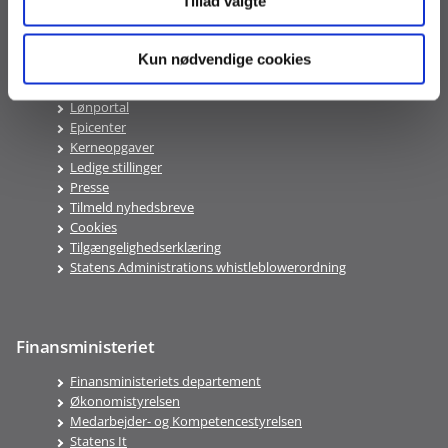
Tillad valgte
Genveje
Kun nødvendige cookies
Kundeportalen
Lønportal
Epicenter
Kerneopgaver
Ledige stillinger
Presse
Tilmeld nyhedsbreve
Cookies
Tilgængelighedserklæring
Statens Administrations whistleblowerordning
Finansministeriet
Finansministeriets departement
Økonomistyrelsen
Medarbejder- og Kompetencestyrelsen
Statens It