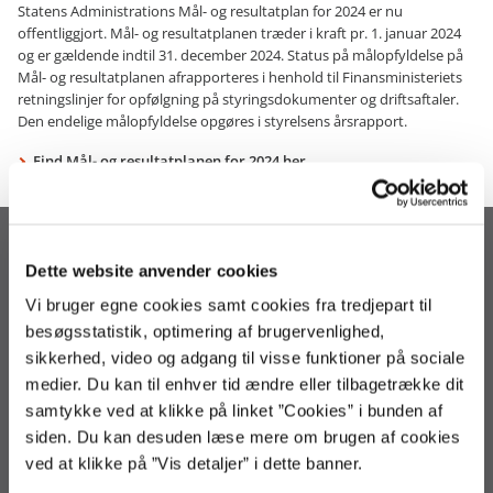
Statens Administrations Mål- og resultatplan for 2024 er nu
offentliggjort. Mål- og resultatplanen træder i kraft pr. 1. januar 2024
og er gældende indtil 31. december 2024. Status på målopfyldelse på
Mål- og resultatplanen afrapporteres i henhold til Finansministeriets
retningslinjer for opfølgning på styringsdokumenter og driftsaftaler.
Den endelige målopfyldelse opgøres i styrelsens årsrapport.
Find Mål- og resultatplanen for 2024 her
Statens Administration
Dette website anvender cookies
Arsenalvej 33
Vi bruger egne cookies samt cookies fra tredjepart til
9800 Hjørring
besøgsstatistik, optimering af brugervenlighed,
3392 9800
sikkerhed, video og adgang til visse funktioner på sociale
regnskab@statens-adm.dk
medier. Du kan til enhver tid ændre eller tilbagetrække dit
loen@statens-adm.dk
samtykke ved at klikke på linket ”Cookies” i bunden af
statens-adm@statens-adm.dk
siden. Du kan desuden læse mere om brugen af cookies
EAN: 5798000010703
ved at klikke på ”Vis detaljer” i dette banner.
CVR: 33391005