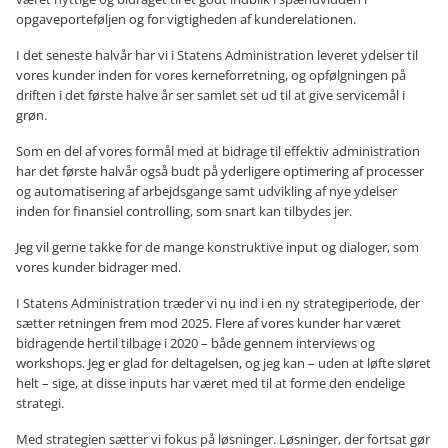
opgaveporteføljen og for vigtigheden af kunderelationen.
I det seneste halvår har vi i Statens Administration leveret ydelser til
vores kunder inden for vores kerneforretning, og opfølgningen på
driften i det første halve år ser samlet set ud til at give servicemål i
grøn.
Som en del af vores formål med at bidrage til effektiv administration
har det første halvår også budt på yderligere optimering af processer
og automatisering af arbejdsgange samt udvikling af nye ydelser
inden for finansiel controlling, som snart kan tilbydes jer.
Jeg vil gerne takke for de mange konstruktive input og dialoger, som
vores kunder bidrager med.
I Statens Administration træder vi nu ind i en ny strategiperiode, der
sætter retningen frem mod 2025. Flere af vores kunder har været
bidragende hertil tilbage i 2020 – både gennem interviews og
workshops. Jeg er glad for deltagelsen, og jeg kan – uden at løfte sløret
helt – sige, at disse inputs har været med til at forme den endelige
strategi.
Med strategien sætter vi fokus på løsninger. Løsninger, der fortsat gør