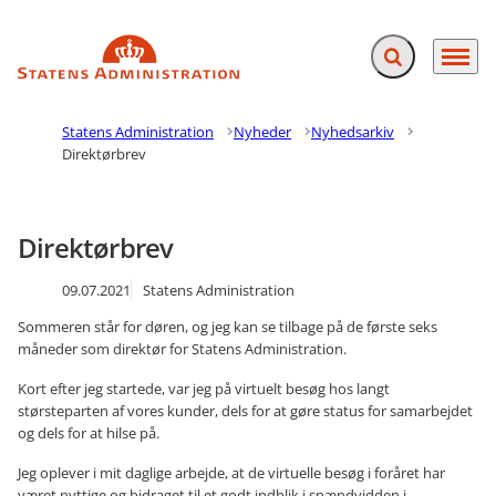
Fold søgefelt ud
Menu
Gå til forsiden
Statens Administration
Nyheder
Nyhedsarkiv
Direktørbrev
Direktørbrev
09.07.2021
Statens Administration
Sommeren står for døren, og jeg kan se tilbage på de første seks
måneder som direktør for Statens Administration.
Kort efter jeg startede, var jeg på virtuelt besøg hos langt
størsteparten af vores kunder, dels for at gøre status for samarbejdet
og dels for at hilse på.
Jeg oplever i mit daglige arbejde, at de virtuelle besøg i foråret har
været nyttige og bidraget til et godt indblik i spændvidden i