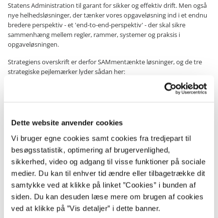
Statens Administration til garant for sikker og effektiv drift. Men også
nye helhedsløsninger, der tænker vores opgaveløsning ind i et endnu
bredere perspektiv - et 'end-to-end-perspektiv' - der skal sikre
sammenhæng mellem regler, rammer, systemer og praksis i
opgaveløsningen.
Strategiens overskrift er derfor SAMmentænkte løsninger, og de tre
strategiske pejlemærker lyder sådan her:
Vi sætter standarden:
Statens Administration sætter
standarden for effektiv administration og for morgendagens
løsninger på tværs af den offentlige sektor. Det gør vi ved at
levere og udvikle flere og attraktive ydelser af høj kvalitet.
Dette website anvender cookies
Vi skaber værdi:
Statens Administration skaber sammenhæng
og værdi på tværs af opgaver og ansvar. Det gør vi ved at sikre
Vi bruger egne cookies samt cookies fra tredjepart til
helhedsorienterede løsninger i samspil med kunder og andre
besøgsstatistik, optimering af brugervenlighed,
samarbejdspartnere.
sikkerhed, video og adgang til visse funktioner på sociale
Vi formidler viden:
Statens Administration formidler viden
medier. Du kan til enhver tid ændre eller tilbagetrække dit
kompetent og leverer relevante løsninger. Det gør vi ved at
samtykke ved at klikke på linket ”Cookies” i bunden af
udvikle og omsætte ekspertkompetencer til gavn for kunderne.
siden. Du kan desuden læse mere om brugen af cookies
Vi præsenterer strategien efter sommerferien, og fortæller hvad
ved at klikke på ”Vis detaljer” i dette banner.
udmøntningen af strategien betyder for vores kunder og samarbejdet