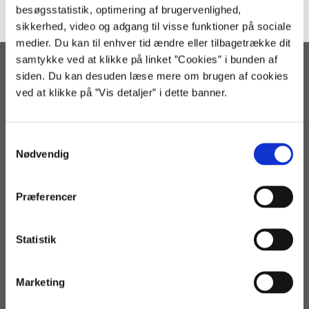
besøgsstatistik, optimering af brugervenlighed,
sikkerhed, video og adgang til visse funktioner på sociale
medier. Du kan til enhver tid ændre eller tilbagetrække dit
samtykke ved at klikke på linket ”Cookies” i bunden af
Statens Administration
siden. Du kan desuden læse mere om brugen af cookies
ved at klikke på ”Vis detaljer” i dette banner.
Arsenalvej 33
9800 Hjørring
3392 9800
S
regnskab@statens-adm.dk
Nødvendig
a
loen@statens-adm.dk
m
statens-adm@statens-adm.dk
t
Præferencer
EAN: 5798000010703
y
CVR: 33391005
k
k
Statistik
Telefontid
e
Løn og Refusion
v
Marketing
a
Man - tor kl. 9-15 (fre kl. 9-13)
l