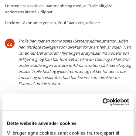
Fratrædelsen skal ses i sammenhæng med, at Trolle Klitgård
Andersens åremål udløber.
Direktør i Økonomistyrelsen, Poul Taankvist, udtaler:
Trolle har ydet en stor indsats i Statens Administration, siden
han tiltrådte stillingen som direktør for snart fem år siden. Han
var en central drivkraft i flytningen af styrelsen fra København
til Hjørring, og han har formået at sikre en stabil og sikker drift
under etableringen af Statens Administration på Arsenalvej. Jeg
ønsker Trolle held og lykke fremover og takker for den store
indsats og de resultater, han har leveret som direktør for
Statens Administration.
Kontorchef for kontoret for Kunder og Kvalitet i Statens
Administration, Per Helmer Roos, er konstitueret midlertidigt i
stillingen som direktør for Statens Administration fra den 1.
september 2020 og frem til, at en ny direktør kan træde til. Stillingen
Dette website anvender cookies
vil blive slået op med henblik på permanent besættelse hurtigst
muligt.
Vi bruger egne cookies samt cookies fra tredjepart til