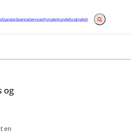
s
Standardisering
Services
Portaler
Kundefora
English
Fold søgefelt ud
afslutning - Flere links
s og
t en