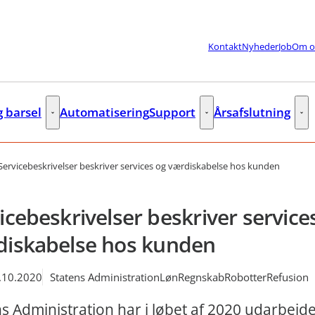
Kontakt
Nyheder
Job
Om o
g barsel
Automatisering
Support
Årsafslutning
lere links
Fleks og barsel - Flere links
Support - Flere links
Års
Servicebeskrivelser beskriver services og værdiskabelse hos kunden
icebeskrivelser beskriver service
diskabelse hos kunden
.10.2020
Statens Administration
Løn
Regnskab
Robotter
Refusion
s Administration har i løbet af 2020 udarbejde