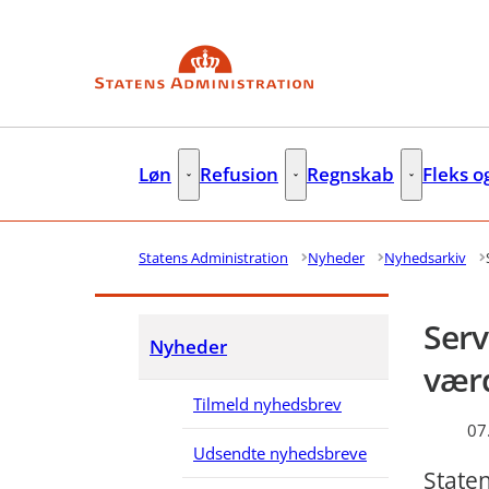
Gå til forsiden
Løn
Refusion
Regnskab
Fleks o
Løn - Flere links
Refusion - Flere links
Regnskab - F
Statens Administration
Nyheder
Nyhedsarkiv
Serv
Nyheder
vær
Tilmeld nyhedsbrev
07
Udsendte nyhedsbreve
Staten