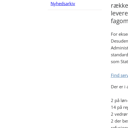
Nyhedsarkiv
række 
levere
fagom
For ekse
Desuden 
Administ
standard
som Stat
Find ser
Der er i 
2 på løn
14 på r
2 vedrør
2 der be
refusio