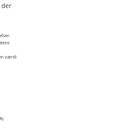
 der
lser.
atens
den værdi
A)