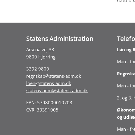
Statens Administration
Telefo
Arsenalvej 33
Løn og 
9800 Hjørring
Man - tor
3392 9800
Regnsk
regnskab@statens-adm.dk
loen@statens-adm.dk
Man - tor
statens-adm@statens-adm.dk
2. og 3.
EAN: 5798000010703
CVR: 33391005
Økonomi
og udlæ
Man - fre