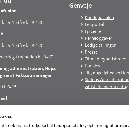
ntid
Genveje
Refusion
Kundeportalen
 kl. 9-15 (fre kl. 9-13)
Lønportal
Epicenter
ab
Kerneopgaver
Ledige stillinger
 kl. 9-15 (fre kl. 9-13)
Presse
 hverdag i måneden kl. 9-17
Tilmeld nyhedsbreve
Cookies
 og administration, Rejse
Tilgængelighedserklæ
g samt Fakturamanager
Statens Administratio
whistleblowerordning
 kl. 9-15
rsel
 kl. 10–14 (fre kl. 10-13)
ookies
ærksom på særlige
 cookies fra tredjepart til besøgsstatistik, optimering af bruger
ider for Regnskab under