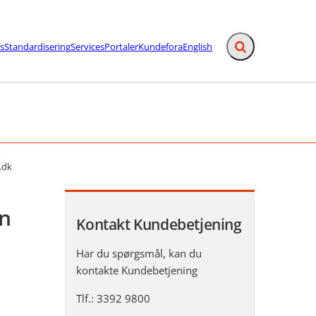
s
Standardisering
Services
Portaler
Kundefora
English
Fold søgefelt ud
afslutning - Flere links
.dk
on
Kontakt Kundebetjening
Har du spørgsmål, kan du
kontakte Kundebetjening
Tlf.: 3392 9800