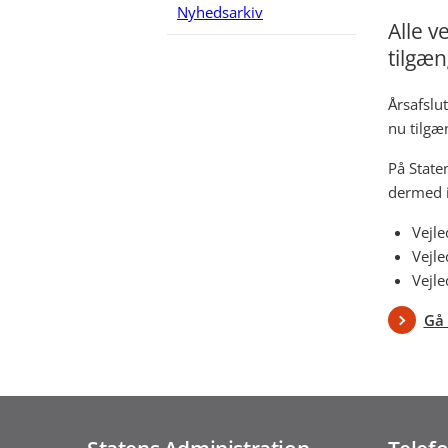
Nyhedsarkiv
Alle v
tilgæn
Årsafslut
nu tilgæ
På State
dermed i
Vejle
Vejle
Vejle
Gå 