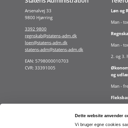
Statens Administration
Telefo
Arsenalvej 33
Løn og 
9800 Hjørring
Man - tor
3392 9800
Regnsk
regnskab@statens-adm.dk
loen@statens-adm.dk
Man - tor
statens-adm@statens-adm.dk
2. og 3.
EAN: 5798000010703
CVR: 33391005
Økonomi
og udlæ
Man - fre
Fleksba
Man - tor
Dette website anvender c
Vær opm
Vi bruger egne cookies samt
telefont