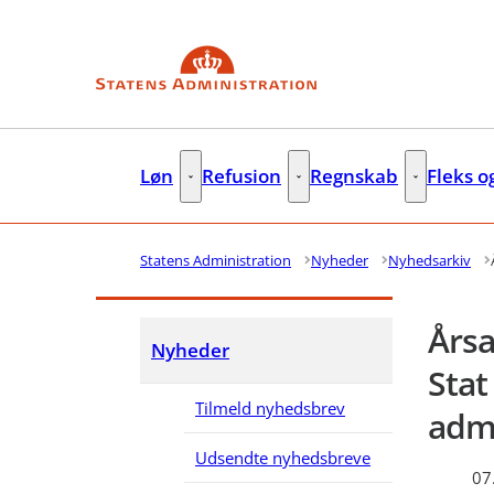
Gå til forsiden
Løn
Refusion
Regnskab
Fleks o
Løn - Flere links
Refusion - Flere links
Regnskab - F
Statens Administration
Nyheder
Nyhedsarkiv
Årsa
Nyheder
Stat
Tilmeld nyhedsbrev
adm
Udsendte nyhedsbreve
07