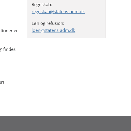
Regnskab:
regnskab@statens-adm.dk
Løn og refusion:
loen@statens-adm.dk
utioner er
’ findes
er)