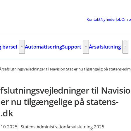
Kontakt
Nyheder
Job
Om o
g barsel
Automatisering
Support
Årsafslutning
lere links
Fleks og barsel - Flere links
Support - Flere links
Års
Årsafslutningsvejledninger til Navision Stat er nu tilgængelig på statens-adm
fslutningsvejledninger til Navisi
 er nu tilgængelige på statens-
.dk
.10.2025
Statens Administration
Årsafslutning 2025