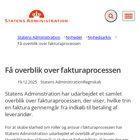
Fold søgefelt ud
Menu
Gå til forsiden
Statens Administration
Nyheder
Nyhedsarkiv
Få overblik over fakturaprocessen
Få overblik over fakturaprocessen
19.12.2025
Statens Administration
Regnskab
Statens Administration har udarbejdet et samlet
overblik over fakturaprocessen, der viser, hvilke trin
en faktura gennemgår fra indkøb til betaling af
leverandør.
For at skabe klarhed om roller og ansvar i fakturaprocessen har
Statens Administration udarbejdet et overblik af processen.
Overblikket har til formål at skabe et fælles billede af, hvem der gør