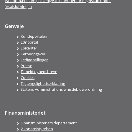
Vær opmærksom på særlige telefontider for Regnskab under
årsafslutningen
Genveje
Kundeportalen
Lønportal
Epicenter
Kerneopgaver
Ledige stillinger
Presse
Tilmeld nyhedsbreve
Cookies
Tilgængelighedserklæring
Statens Administrations whistleblowerordning
Finansministeriet
Finansministeriets departement
Økonomistyrelsen