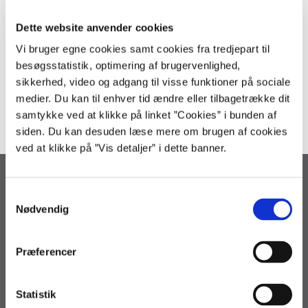
Tlf.: 3392 9800
Dette website anvender cookies
Regnskab:
Vi bruger egne cookies samt cookies fra tredjepart til
regnskab@statens-adm.dk
besøgsstatistik, optimering af brugervenlighed,
Løn og refusion:
sikkerhed, video og adgang til visse funktioner på sociale
loen@statens-adm.dk
medier. Du kan til enhver tid ændre eller tilbagetrække dit
samtykke ved at klikke på linket ”Cookies” i bunden af
siden. Du kan desuden læse mere om brugen af cookies
ved at klikke på ”Vis detaljer” i dette banner.
Statens Administration
S
Arsenalvej 33
Nødvendig
a
9800 Hjørring
m
3392 9800
t
Præferencer
regnskab@statens-adm.dk
y
loen@statens-adm.dk
k
statens-adm@statens-adm.dk
k
Statistik