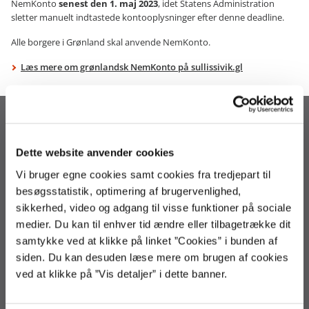
NemKonto
senest den 1. maj 2023
, idet Statens Administration
sletter manuelt indtastede kontooplysninger efter denne deadline.
Alle borgere i Grønland skal anvende NemKonto.
Læs mere om grønlandsk NemKonto på sullissivik.gl
Statens Administration
Arsenalvej 33
Dette website anvender cookies
9800 Hjørring
Vi bruger egne cookies samt cookies fra tredjepart til
3392 9800
besøgsstatistik, optimering af brugervenlighed,
regnskab@statens-adm.dk
sikkerhed, video og adgang til visse funktioner på sociale
loen@statens-adm.dk
medier. Du kan til enhver tid ændre eller tilbagetrække dit
statens-adm@statens-adm.dk
samtykke ved at klikke på linket ”Cookies” i bunden af
EAN: 5798000010703
siden. Du kan desuden læse mere om brugen af cookies
CVR: 33391005
ved at klikke på ”Vis detaljer” i dette banner.
Telefontid