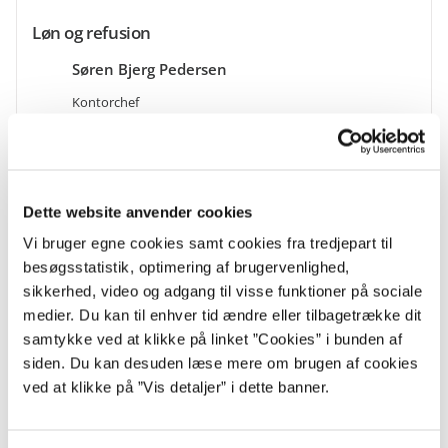
Løn og refusion
Søren Bjerg Pedersen
Kontorchef
Løn og Refusion
sorped@statens-adm.dk
2212 0121
Dette website anvender cookies
Vi bruger egne cookies samt cookies fra tredjepart til
besøgsstatistik, optimering af brugervenlighed,
sikkerhed, video og adgang til visse funktioner på sociale
Kunder og rapportering
medier. Du kan til enhver tid ændre eller tilbagetrække dit
samtykke ved at klikke på linket ”Cookies” i bunden af
Pia Sommergreen Bengtsen
siden. Du kan desuden læse mere om brugen af cookies
Kontorchef
ved at klikke på ”Vis detaljer” i dette banner.
Kunder og rapportering
psbe@statens-adm.dk