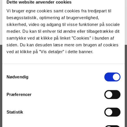
Dette website anvender cookies
Vi bruger egne cookies samt cookies fra tredjepart til
besøgsstatistik, optimering af brugervenlighed,
sikkerhed, video og adgang til visse funktioner på sociale
medier. Du kan til enhver tid ændre eller tilbagetrække dit
samtykke ved at klikke på linket ”Cookies” i bunden af
siden. Du kan desuden læse mere om brugen af cookies
ved at klikke på ”Vis detaljer” i dette banner.
Statens Administration
Arsenalvej 33
S
9800 Hjørring
Nødvendig
a
3392 9800
m
regnskab@statens-adm.dk
t
loen@statens-adm.dk
Præferencer
y
statens-adm@statens-adm.dk
k
EAN: 5798000010703
k
Statistik
CVR: 33391005
e
v