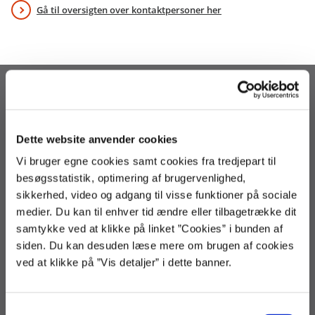
Gå til oversigten over kontaktpersoner her
Statens Administration
Arsenalvej 33
9800 Hjørring
Dette website anvender cookies
3392 9800
Vi bruger egne cookies samt cookies fra tredjepart til
regnskab@statens-adm.dk
besøgsstatistik, optimering af brugervenlighed,
loen@statens-adm.dk
sikkerhed, video og adgang til visse funktioner på sociale
statens-adm@statens-adm.dk
medier. Du kan til enhver tid ændre eller tilbagetrække dit
EAN: 5798000010703
samtykke ved at klikke på linket ”Cookies” i bunden af
CVR: 33391005
siden. Du kan desuden læse mere om brugen af cookies
ved at klikke på ”Vis detaljer” i dette banner.
Telefontid
Løn og Refusion
S