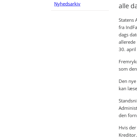
Nyhedsarkiv
alle d
Statens 
fra IndF
dags dat
allerede
30. apri
Fremrykn
som den 
Den nye 
kan læs
Standsni
Administr
den forn
Hvis der
Kreditor.