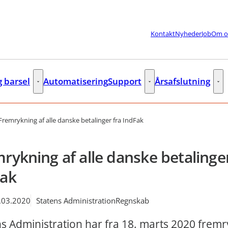
Kontakt
Nyheder
Job
Om o
g barsel
Automatisering
Support
Årsafslutning
lere links
Fleks og barsel - Flere links
Support - Flere links
Års
Fremrykning af alle danske betalinger fra IndFak
rykning af alle danske betalinger
Fak
.03.2020
Statens Administration
Regnskab
s Administration har fra 18. marts 2020 fremr