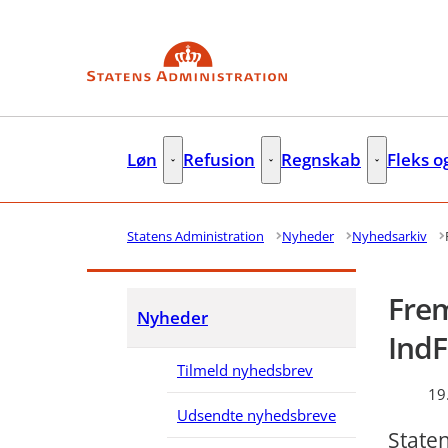
Gå til forsiden
Løn
Refusion
Regnskab
Fleks o
Løn - Flere links
Refusion - Flere links
Regnskab - F
Statens Administration
Nyheder
Nyhedsarkiv
Frem
Nyheder
Ind
Tilmeld nyhedsbrev
19
Udsendte nyhedsbreve
Staten