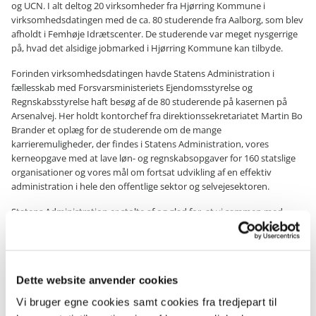
og UCN. I alt deltog 20 virksomheder fra Hjørring Kommune i
virksomhedsdatingen med de ca. 80 studerende fra Aalborg, som blev
afholdt i Femhøje Idrætscenter. De studerende var meget nysgerrige
på, hvad det alsidige jobmarked i Hjørring Kommune kan tilbyde.
Forinden virksomhedsdatingen havde Statens Administration i
fællesskab med Forsvarsministeriets Ejendomsstyrelse og
Regnskabsstyrelse haft besøg af de 80 studerende på kasernen på
Arsenalvej. Her holdt kontorchef fra direktionssekretariatet Martin Bo
Brander et oplæg for de studerende om de mange
karrieremuligheder, der findes i Statens Administration, vores
kerneopgave med at lave løn- og regnskabsopgaver for 160 statslige
organisationer og vores mål om fortsat udvikling af en effektiv
administration i hele den offentlige sektor og selvejesektoren.
Statens Administration er stolte af og glad for, at vi sammen med
mange andre virksomheder kan være med til at bidrage til
erhvervslivet i Hjørring Kommune.
En stor tak til både arrangørerne, de deltagende virksomheder og de
studerende fra AAU og UCN for en rigtig spændende og god dag i
Dette website anvender cookies
forbindelse med arrangementet Tour de Hjørring.
Vi bruger egne cookies samt cookies fra tredjepart til