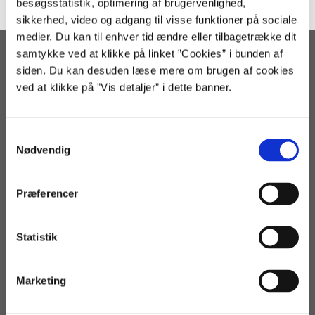
besøgsstatistik, optimering af brugervenlighed,
sikkerhed, video og adgang til visse funktioner på sociale
medier. Du kan til enhver tid ændre eller tilbagetrække dit
samtykke ved at klikke på linket ”Cookies” i bunden af
Statens Administration
siden. Du kan desuden læse mere om brugen af cookies
Arsenalvej 33
ved at klikke på ”Vis detaljer” i dette banner.
9800 Hjørring
3392 9800
regnskab@statens-adm.dk
S
loen@statens-adm.dk
Nødvendig
a
statens-adm@statens-adm.dk
m
t
EAN: 5798000010703
Præferencer
CVR: 33391005
y
k
k
Statistik
Telefontid
e
Løn og Refusion
v
Marketing
Man - tor kl. 9-15 (fre kl. 9-13)
a
l
Regnskab