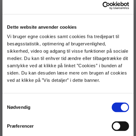
3392 9800
regnskab@statens-adm.dk
loen@statens-adm.dk
statens-adm@statens-adm.dk
Dette website anvender cookies
EAN: 5798000010703
CVR: 33391005
Vi bruger egne cookies samt cookies fra tredjepart til
besøgsstatistik, optimering af brugervenlighed,
sikkerhed, video og adgang til visse funktioner på sociale
Telefontid
medier. Du kan til enhver tid ændre eller tilbagetrække dit
Løn og Refusion
samtykke ved at klikke på linket ”Cookies” i bunden af
Man - tor kl. 9-15 (fre kl. 9-13)
siden. Du kan desuden læse mere om brugen af cookies
ved at klikke på ”Vis detaljer” i dette banner.
Regnskab
Man - tor kl. 9-15 (fre kl. 9-13)
S
2. og 3. hverdag i måneden kl. 9-17
Nødvendig
a
m
Økonomi og administration, Rejse og udlæg samt
Fakturamanager
t
Præferencer
y
Man - fre kl. 9-15